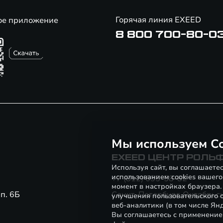
Горячая линия EXEED
ое приложение
8 800 700-80-0
Мы используем Co
EXEED ЦЕНТР РОЛЬ
Используя сайт, вы соглашаете
использованием cookies вашего
+7 (812) 635-58-82
момент в настройках браузера
п. 6Б
Санкт-Петербург, Октябрьска
улучшения пользовательского о
веб-аналитики (в том числе Ян
Вы соглашаетесь с применение