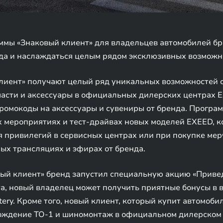
ммы «Знаковый клиент» для владельцев автомобилей бре
нда и наслаждаться целым рядом эксклюзивных возможн
лиент» получают целый ряд уникальных возможностей с
 части и аксессуары в официальных дилерских центрах
омокоды на аксессуары и сувениры от бренда. Програм
 мероприятиях и тест-драйвах новых моделей EXEED, к
 привилегий в сервисных центрах или при покупке мер
мых трансляциях и эфирах от бренда.
ый клиент» бренд запустил специальную акцию «Привед
а, новый владелец может получить приятные бонусы в 
tery. Кроме того, новый клиент, который купит автомоб
хождение ТО-1 и шиномонтаж в официальном дилерском