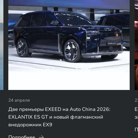
24 апреля
2
Две премьеры EXEED на Auto China 2026:
E
EXLANTIX ES GT и новый флагманский
з
внедорожник EX9
П
Подробнее