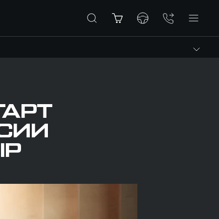
ТАРТ
СИИ
IP