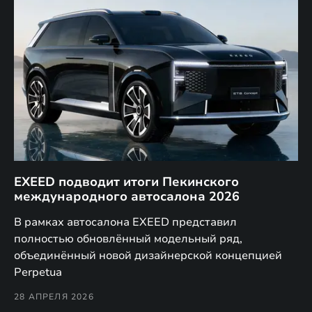
EXEED подводит итоги Пекинского
Д
международного автосалона 2026
E
в
а,
В рамках автосалона EXEED представил
EX
полностью обновлённый модельный ряд,
по
объединённый новой дизайнерской концепцией
(н
Perpetua
Co
28 АПРЕЛЯ 2026
24