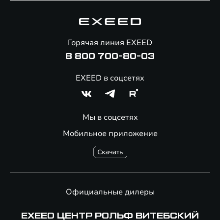
Гарантия EXEED
Корпоративным клиентам
Знаковые клиенты EXEED
Помощь на дорогах
Онлайн-магазин аксессуаров
Горячая линия EXEED
Специальные предложения
8 800 700-80-03
EXEED в соцсетях
Мы в соцсетях
Мобильное приложение
Официальные дилеры
EXEED ЦЕНТР РОЛЬФ ВИТЕБСКИЙ