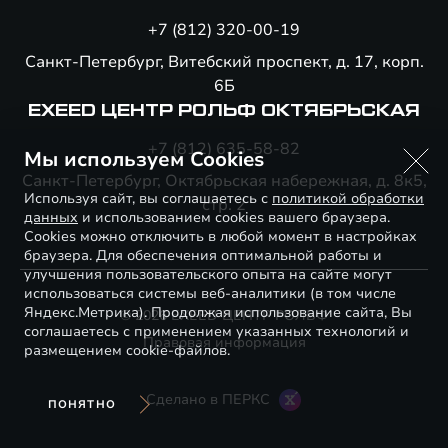
+7 (812) 320-00-19
Санкт-Петербург, Витебский проспект, д. 17, корп.
6Б
EXEED ЦЕНТР РОЛЬФ ОКТЯБРЬСКАЯ
+7 (812) 635-58-82
Мы используем Cookies
Санкт-Петербург, Октябрьская набережная, д. 8к5,
Используя сайт, вы соглашаетесь с
политикой обработки
стр. 2
данных
и использованием cookies вашего браузера.
Cookies можно отключить в любой момент в настройках
браузера. Для обеспечения оптимальной работы и
улучшения пользовательского опыта на сайте могут
использоваться системы веб-аналитики (в том числе
Яндекс.Метрика). Продолжая использование сайта, Вы
© 2026 EXEED ЦЕНТР РОЛЬФ
соглашаетесь с применением указанных технологий и
Правовая информация
размещением cookie-файлов.
Сделано в ПЕРКС
ПОНЯТНО