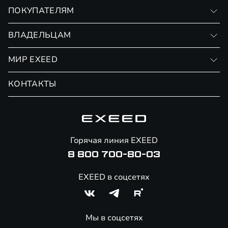
VX
ПОКУПАТЕЛЯМ
RX
Записаться на тест-драйв
ВЛАДЕЛЬЦАМ
Финансовые программы
Личный кабинет
МИР EXEED
Страхование
Записаться на сервис
Обмен / Trade-in
Новости и события
КОНТАКТЫ
Сервис
Специальные предложения
Технологии EXEED
Гарантия EXEED
Корпоративным клиентам
Знаковые клиенты EXEED
Помощь на дорогах
Онлайн-магазин аксессуаров
Горячая линия EXEED
Специальные предложения
8 800 700-80-03
EXEED в соцсетях
Мы в соцсетях