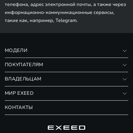
телефона, адрес электронной почты, а также через
информационно-коммуникационные сервисы,
такие как, например, Telegram.
МОДЕЛИ
VX
ПОКУПАТЕЛЯМ
RX
Записаться на тест-драйв
ВЛАДЕЛЬЦАМ
Финансовые программы
Личный кабинет
МИР EXEED
Страхование
Записаться на сервис
Обмен / Trade-in
Новости и события
КОНТАКТЫ
Сервис
Специальные предложения
Технологии EXEED
Гарантия EXEED
Корпоративным клиентам
Знаковые клиенты EXEED
Помощь на дорогах