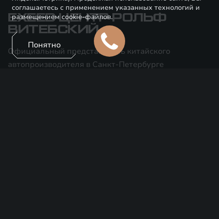
соглашаетесь с применением указанных технологий и
EXEED ЦЕНТР РОЛЬФ
размещением cookie-файлов.
ВИТЕБСКИЙ
Понятно
Официальный представитель китайского
автопроизводителя в Санкт-Петербурге
АКТУАЛЬНЫЕ
ПРЕДЛОЖЕНИЯ
Все отделы
Продажи
Сервис